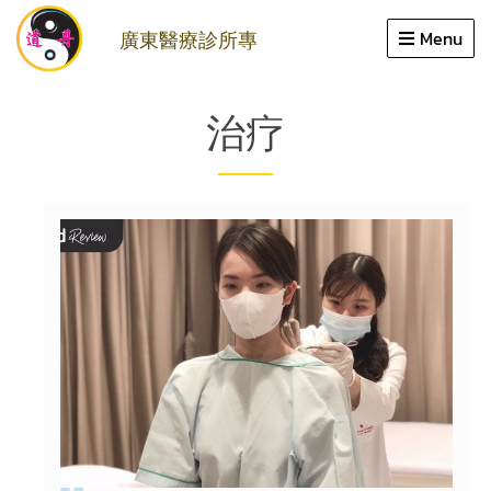
Close
廣東醫療診所專
Menu
家
治疗
提升
專業領域
服務
醫師
回顧
文章