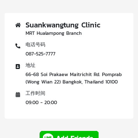
Suankwangtung Clinic
MRT Hualampong Branch
电话号码
087-525-7777
地址
66-68 Soi Prakaew Maitrichit Rd. Pomprab
(Wong Wian 22) Bangkok, Thailand 10100
工作时间
09:00 - 20:00