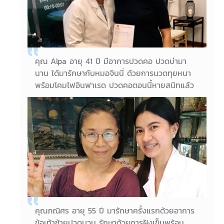
คุณ Razi อายุ 46
คุณ Alpa อายุ 41 ปี มีอาการปวดคอ ปวดบ่ามา
นาน ได้มารักษากับหมอจินนี่ ด้วยการนวดทุยหนา
พร้อมโคมไฟอินฟาเรด ปวดคอตอนนี้หายสนิทแล้ว
ค่ะ แต่คุณ Alpa ทำต่อเนื่องเพราะว่าทำแล้วผ่อน
คลายค่ะ เรื่องฝังเข็มฝ้า หน้าใสแจ้งว่าดีขึ้น 70%
และผมร่วงตอนนี้ไม่ร่วงแล้วค่ะ
07/06/2018
คุณ Alpa อายุ 41 ปี
คุณภณิศร อายุ 55 ปี มารักษาครั้งแรกด้วยอาการ
ข้อเท้าซ้ายปวดบวม รักษาด้วยการฝังเข็มพร้อม