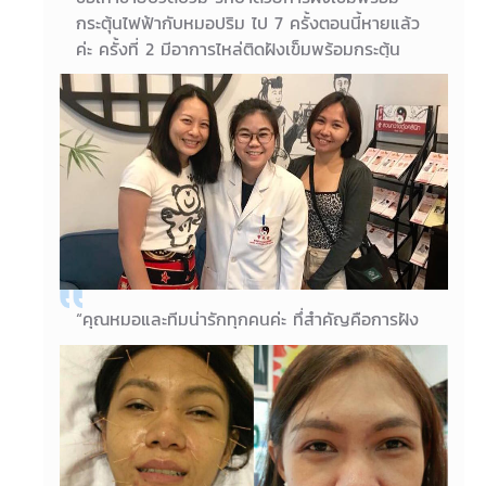
กระตุ้นไฟฟ้ากับหมอปริม ไป 7 ครั้งตอนนี้หายแล้ว
ค่ะ ครั้งที่ 2 มีอาการไหล่ติดฝังเข็มพร้อมกระตุ้น
ไฟฟ้า และใช้โคมไฟอินฟาเรดช่วยบำบัดให้มีประสิทธิ
ภมพมากขึ้นไป 3 ครั้ง หายแล้วเช่นกันค่ะ
27/05/2018
คุณภณิศร อายุ 55 ปี
“คุณหมอและทีมน่ารักทุกคนค่ะ ทึ่สำคัญคือการฝัง
เข็มทำให้รู้สึกดีขึ้น เห็นผลดีมากค่ะ” “คุณหมอพูดจา
สุภาพ บริการดี ถ้ามีโอกาสจะมาใช้บริการในครั้งต่อ
ไป”
21/05/2018
คุณ พัชรลักษณ์ และคุณวีณัฐ