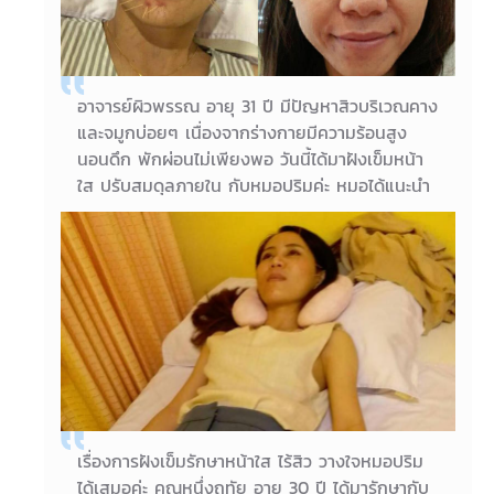
อาจารย์ผิวพรรณ อายุ 31 ปี มีปัญหาสิวบริเวณคาง
และจมูกบ่อยๆ เนื่องจากร่างกายมีความร้อนสูง
นอนดึก พักผ่อนไม่เพียงพอ วันนี้ได้มาฝังเข็มหน้า
ใส ปรับสมดุลภายใน กับหมอปริมค่ะ หมอได้แนะนำ
สมุนไพรจีนปรับธาตุ เกสรผึ้งปรับฮอร์โมน และแก้
น้ำเหลืองเสียค่ะ เพื่อให้การรักษามีประสิทธิภาพมาก
ขึ้นค่ะ
16/05/2018
อาจารย์ผิวพรรณ อายุ 31 ปี
เรื่องการฝังเข็มรักษาหน้าใส ไร้สิว วางใจหมอปริม
ได้เสมอค่ะ คุณหนึ่งฤทัย อายุ 30 ปี ได้มารักษากับ