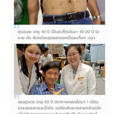
คุณนก อายุ 58 ปี
คุณบอย อายุ 43 ปี เป็นสะเก็ดเงินมา 10-20 ปี ไม่
หาย คัน ผิวหนังหลุดลอกออกเป็นสะเก็ดๆ เวลา
นอนดึก เครียด อาการจะกำเริบเรื่อยๆ ค่ะ หมอจินนี่
ได้จัดยาสมุนไพรจีนรักษาโรคพร้อมฝังเข็มให้คุณ
บอยค่ะ
06/07/2018
คุณบอย อายุ 43 ปี
คุณภูวเดช อายุ 63 ปี มีอาการคอเคล็ดมา 1 เดือน
ชาลงแขนขาและนิ้วมือ จนต้องกินยาคลายกล้ามเนื่อ
เพื่อให้บรรเทาอาการ หลังจากฝังเข็มกับหมอจินนี่