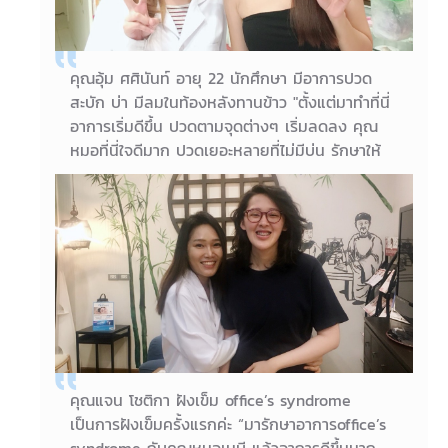
คุณประภัสสร คำงาม
คุณอุ้ม ศศินันท์ อายุ 22 นักศึกษา มีอาการปวด
สะบัก บ่า มีลมในท้องหลังทานข้าว "ตั้งแต่มาทำที่นี่
อาการเริ่มดีขึ้น ปวดตามจุดต่างๆ เริ่มลดลง คุณ
หมอที่นี่ใจดีมาก ปวดเยอะหลายที่ไม่มีบ่น รักษาให้
ทุกจุดที่คนไข้ปวด คุณหมอมีความใส่ใจ อยากให้
คนไข้หาย ขอบคุณที่นี่และคุณหมอมากค่ะ"
08/10/2018
คุณอุ้ม ศศินันท์ อายุ 22 นักศึกษา
คุณแจน โชติกา ฝังเข็ม office’s syndrome
เป็นการฝังเข็มครั้งแรกค่ะ “มารักษาอาการoffice’s
syndrome กับคุณหมอเมบี แล้วอาการดีขึ้นมาก