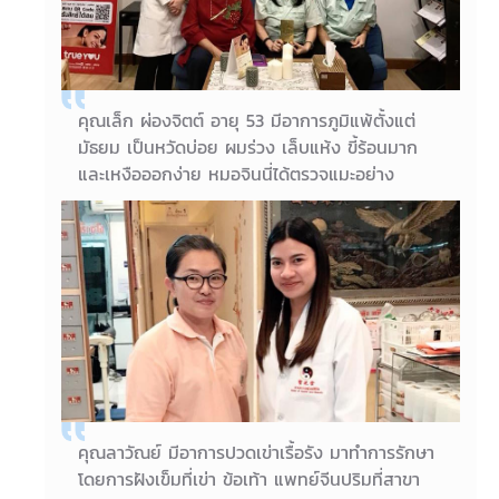
คุณเล็ก ผ่องจิตต์ อายุ 53 มีอาการภูมิแพ้ตั้งแต่
มัธยม เป็นหวัดบ่อย ผมร่วง เล็บแห้ง ขี้ร้อนมาก
และเหงือออกง่าย หมอจินนี่ได้ตรวจแมะอย่าง
ละเอียด ฝังเข็มบำรุงปอด ปรับสมดุลร่างกายรักษา
อาการผมร่วง และช่วยภูมิแพ้ให้ไม่กำเริบบ่อยค่ะ
14/02/2018
คุณเล็ก ผ่องจิตต์
คุณลาวัณย์ มีอาการปวดเข่าเรื้อรัง มาทำการรักษา
โดยการฝังเข็มที่เข่า ข้อเท้า แพทย์จีนปริมที่สาขา