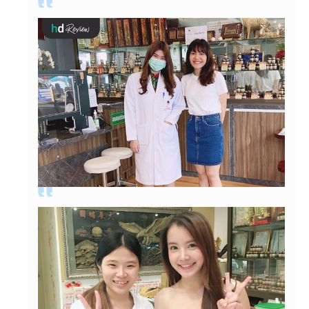
หลังจากฝังเข็มแล้วคุณหมอจะคอยเช็คกล้ามเนื้อ
ตลอดว่าเรายังปวดตรงไหนไหม พอคุณหมอดึงเข็ม
ออกรู้สึกเลยว่าหันคอซ้าย ขวา ได้เต็มที่มากขึ้น หลัง
คอที่เคยปวดตึงๆรู้สึกว่าเส้นจะคลาย คอไม่ตึง
เหมือนก่อนฝังเข็มแล้ว ฟินมากกก
31/10/2020
คุณAmporn Kaewatsadorn
เราฝังเข็มกับพี่หมอมุกน้าา พี่หมอใจดีมาก ให้คำ
ปรึกษาเเบบเป็นกันเองมาก คือถามได้ทุกเรื่องเลย
ทั้งที่เกี่ยวกับผิวพรรณแล้วก็สุขภาพ แล้วพี่มุกก็ยัง
อธิบายขั้นตอนต่าง ๆ ในการฝังเข็มอย่างละเอียด
ด้วย แนะนำเลยทุกคนนน
29/10/2020