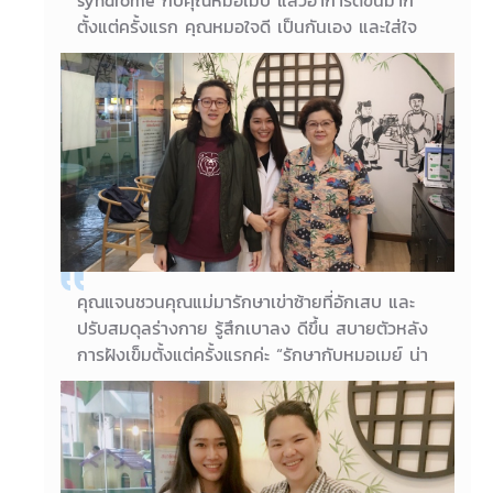
ตั้งแต่ครั้งแรก คุณหมอใจดี เป็นกันเอง และใส่ใจ
อาการ/ความรู้สึกคนไข้ มีการสอบถามตลอดว่าเจ็บ
หรือไม่ ประทับใจคุณหมอเมบีมากคะ ขอบคุณมากๆ
คะ :)”
06/10/2018
คุณแจน โชติกา
คุณแจนชวนคุณแม่มารักษาเข่าซ้ายที่อักเสบ และ
ปรับสมดุลร่างกาย รู้สึกเบาลง ดีขึ้น สบายตัวหลัง
การฝังเข็มตั้งแต่ครั้งแรกค่ะ “รักษากับหมอเมย์ น่า
รักมาก ให้คำแนะนำดี ตอบคำถามได้ทุกเรื่อง
อธิบายเหตุผลให้เข้าใจดี แมะมือแล้วบอกโรคได้ถูก
ต้อง ไม่น่าเชื่อ ดีมากค่ะ”
06/10/2018