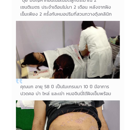
“ปุ๋ย มีปัญหาก้อนเนื้อในมดลูกประมาณ 2
เซนติเมตร ประจำเดือนไม่มา 2 เดือน หลังจากฝัง
เข็มเพียง 2 ครั้งกับหมอปริมที่สวนกวางตุ้งคลินิก
สาขาเยาวราช ประจำเดือนมาวันรุ่งขึ้นเลยค่ะ ใครที่มี
ปัญหาเรื่องประจำเดือน ระบบภายใน น้ำหนักส่วน
เกิน ให้หมอปริมดูแลให้ได้ค่ะ”
26/07/2018
ปุ๋ย
คุณนก อายุ 58 ปี เป็นไมเกรนมา 10 ปี มีอาการ
ปวดคอ บ่า ไหล่ และเข่า หมอจินนี่ได้ฝังเข็มพร้อม
จัดยาสมุนไพรจีน เพื่อปรับสมดุลลมปราณให้ไม่
ติดขัด ให้อาการปวดทั้งร่างกายรู้สึกโล่งมากขึ้น
นอนหลับได้ดีขึ้นค่ะ
15/07/2018