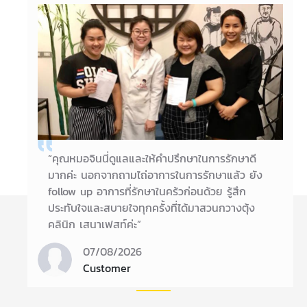
หัวลำโพงได้ทำการฝังเข็มและกระตุ้นด้วยเครื่อง
ไฟฟ้าให้ อาการที่คนไข้ปวดเข่าหายดีแล้วคะ อาการที่
ข้อเท้าดีขึ้นตามลำดับ
14/11/2017
คุณลาวัณย์
“คุณหมอจินนี่ดูแลและให้คำปรึกษาในการรักษาดี
มากค่ะ นอกจากถามไถ่อาการในการรักษาแล้ว ยัง
follow up อาการที่รักษาในคร้วก่อนด้วย รู้สึก
ประทับใจและสบายใจทุกครั้งที่ได้มาสวนกวางตุ้ง
คลินิก เสนาเฟสท์ค่ะ”
07/08/2026
聯繫我們
Customer