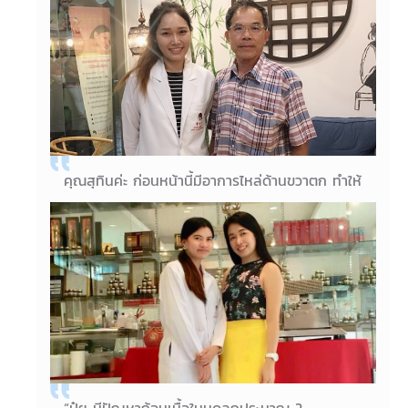
หน้าท้องที่แบนราบขึ้นอย่างเห็นได้ชัดค่ะ
14/09/2018
คุณวีรดี (หนูดี)
คุณสุทินค่ะ ก่อนหน้านี้มีอาการไหล่ด้านขวาตก ทำให้
เส้นเอ็นนิ้วกลางและนิ้วนางถูกดึงติดกัน หลังการ
ฝังเข็ม 10 ครั้ง ในระยะเวลา 1 เดือน สามารถกาง
นิ้วออกได้60เปอร์เซ็นต์ค่ะ
22/08/2018
คุณสุทิน