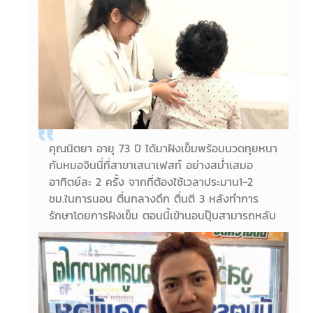
ร่างกายให้คุณหนึ่งอย่างต่อเนื่อง อาทิตย์ละครั้ง-2
ครั้ง อาการตอนนี้หายดีมากเลยค่ะ
23/03/2018
คุณหนึ่ง อายุ 31 ปี
คุณนิตยา อายุ 73 ปี ได้มาฝังเข็มพร้อมนวดทุยหนา
กับหมอจินนี่ที่สาขาเสนาเฟสท์ อย่างสม่ำเสมอ
อาทิตย์ละ 2 ครั้ง จากที่ต้องใช้เวลาประมาน1-2
ชม.ในการนอน ตื่นกลางดึก ตื่นตี 3 หลังทำการ
รักษาโดยการฝังเข็ม ตอนนี้เข้านอนปุ๊บสามารถหลับ
ได้ทันที ไม่ตื่นกลางดึก และเรื่องท้องผูกจากปกติไม่
ได้เข้าห้องน้ำทุกวัน ตอนนี้ได้ถ่ายทุกวันรู้สึกสบายตัว
ขึ้นค่ะ
19/03/2018
คุณนิตยา อายุ 73 ปี