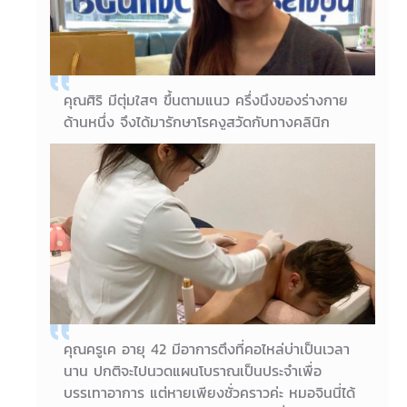
คุณศิริ มีตุ่มใสๆ ขึ้นตามแนว ครึ่งนึงของร่างกาย
ด้านหนึ่ง จึงได้มารักษาโรคงูสวัดกับทางคลินิก
อาการปวดแสบ ปวดร้อนตามแนวเส้นประสาทดีขึ้น
อย่างรวดเร็ว หลังจากได้รับยาสมุนไพรจีนรักษา
งูสวัด อาการไม่กลับมาเป็นซ้ำค่ะ
16/03/2018
คุณศิริ
คุณครูเค อายุ 42 มีอาการตึงที่คอไหล่บ่าเป็นเวลา
นาน ปกติจะไปนวดแผนโบราณเป็นประจำเพื่อ
บรรเทาอาการ แต่หายเพียงชั่วคราวค่ะ หมอจินนี่ได้