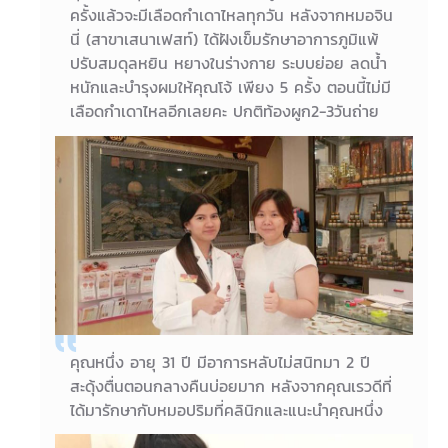
ครั้งแล้วจะมีเลือดกำเดาไหลทุกวัน หลังจากหมอจิน
นี่ (สาขาเสนาเฟสท์) ได้ฝังเข็มรักษาอาการภูมิแพ้
ปรับสมดุลหยิน หยางในร่างกาย ระบบย่อย ลดน้ำ
หนักและบำรุงผมให้คุณโจ้ เพียง 5 ครั้ง ตอนนี้ไม่มี
เลือดกำเดาไหลอีกเลยคะ ปกติท้องผูก2-3วันถ่าย
ครั้ง ตอนนี้ได้ถ่ายทุกวันคะ ปกติผมสระตอนเช้าตอน
เย็นผมมัน ตอนนี้ 2 วันสระผม1ครั้งได้ค่ะ
27/03/2018
คุณโจ้ อายุ 23
คุณหนึ่ง อายุ 31 ปี มีอาการหลับไม่สนิทมา 2 ปี
สะดุ้งตื่นตอนกลางคืนบ่อยมาก หลังจากคุณเรวดีที่
ได้มารักษากับหมอปริมที่คลินิกและแนะนำคุณหนึ่ง
มา หมอปริมได้ฝังเข็มรักษาอาการและปรับสมดุล