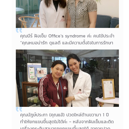
คุณแม่ คุณแจน โชติกา
คุณบีร์ ฝังเข็ม Office’s syndrome ค่ะ คนไข้ประจำ
“คุณหมอน่ารัก ดูแลดี และมีความตั้งใจในการรักษา
เป็นอย่างดีมากๆ รวมถึงผู้ช่วยด้วยค่ะ มีโอกาสจะมา
ให้ดูแลใหม่นะคะ มาแล้วก็รู้สึกดีขึ้นมากเลยคะ เบา
ขึ้นค่ะ ขอบคุณค่ะ”
06/10/2018
คุณบีร์
คุณนัฎษ์ประภา (คุณแอ้) ปวดไหล่ด้านขวามา 1 ปี
ทำให้ยกแขนขึ้นสุดไม่ได้ค่ะ - หลังจากฝังเข็มและติด
เครื่องกระตุ้นสามารถยกแขนขึ้นสุดได้ อาการปวด