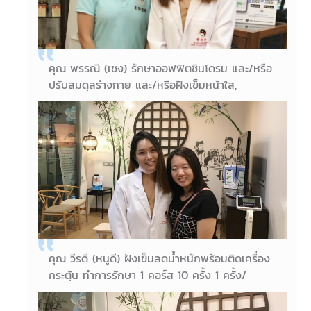
คุณ พรรณี (เชง) รักษาออฟฟิตซินโดรม และ/หรือ
ปรับสมดุลร่างกาย และ/หรือฝังเข็มหน้าใส,
Cuppingซิลิโคน และกัวซาใบหน้าเพื่อผิวพรรณ ซึ่ง
คนไข้เห็นผลในการรักษา คนไข้เป็นคนไข้ประจำทุก
อาทิตย์ค่ะ
19/09/2018
คุณพรรณี (เชง)
คุณ วีรดี (หนูดี) ฝังเข็มลดน้ำหนักพร้อมติดเครื่อง
กระตุ้น ทำการรักษา 1 คอร์ส 10 ครั้ง 1 ครั้ง/
อาทิตย์ น้ำหนักลด 2 กิโลกรัม โดยไม่อดอาหารและ
ไม่ได้ออกกำลังกายร่วมด้วยค่ะ คุณหนูดีมีสัดส่วน