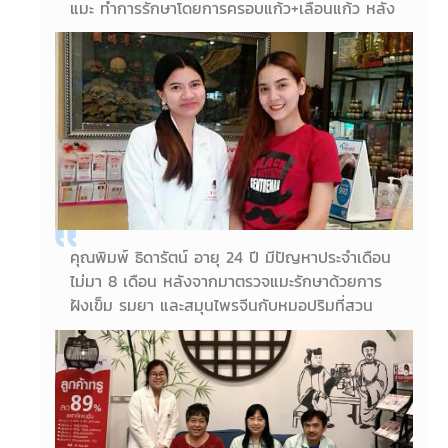
แมะ ทำการรักษาโดยการครอบแก้ว+เลื่อนแก้ว หลัง
จากทำไป 4 ครั้งอย่างต่อเนื่อง ผลการรักษาดีขึ้น
มากค่ะ อาการปวดตึงหายแล้วค่ะ
04/03/2018
คุณครูเค อายุ 42
คุณพิมพ์ ธิดารัตน์ อายุ 24 ปี มีปัญหาประจำเดือน
ไม่มา 8 เดือน หลังจากมาตรวจแมะรักษาด้วยการ
ฝังเข็ม รมยา และสมุนไพรจีนกับหมอปริมที่สวน
กวางตุ้งคลินิกสาขาเยาวราช เพียง 2 ครั้ง เป็นที่น่า
ยินดีมากค่ะ เพราะอาการดีขึ้นทันทีเลยค่ะ
21/02/2018
คุณพิมพ์ ธิดารัตน์