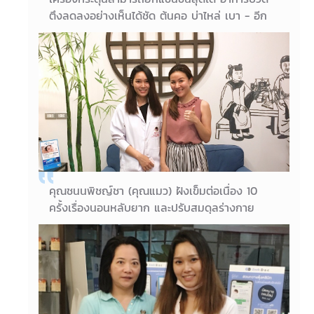
ตึงลดลงอย่างเห็นได้ชัด ต้นคอ บ่าไหล่ เบา - อีก
ทั้งคนไข้ได้ทำtreatment พร้อมมาร์คโสม เพื่อช่วย
เรื่องความกระจ่างใส รอยดำ ซึ่งเห็นผลได้ชัดเจนว่า
หน้าใสสว่างขึ้นค่ะ
06/10/2018
คุณนัฎษ์ประภา (คุณแอ้)
คุณชนนพิชญ์ชา (คุณแมว) ฝังเข็มต่อเนื่อง 10
ครั้งเรื่องนอนหลับยาก และปรับสมดุลร่างกาย
อาการดีขึ้น จึงต่อคอร์สเพิ่มอีก 30 ครั้งเพื่อดูแล
สุขภาพอย่างต่อเนื่องค่ะ “คุณหมอเมบีดูแลดีมากคะ
มารักษาอย่างต่อเนื่องแล้วอาการดีขึ้น”
03/10/2018
คุณชนนพิชญ์ชา (คุณแมว)