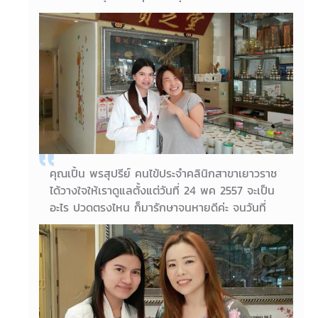
หมอปริม ครั้งที่ 2 ที่ได้รับการฝังเข็มพร้อมปรับ
สมดุลร่างกาย ทำให้หน้าใสขึ้นอย่างเห็นได้ชัดค่ะ ผิว
ดูดีขึ้น สุขภาพดีขึ้นด้วยค่ะ
07/05/2018
คุณหนึ่งฤทัย อายุ 30 ปี
คุณเปิ้น พรสุปรีย์ คนไข้ประจำคลินิกสาขาเยาวราช
ได้วางใจให้เราดูแลตั้งแต่วันที่ 24 พค 2557 จะเป็น
อะไร ปวดตรงไหน ก็มารักษาจนหายดีค่ะ จนวันที่
30 มีนาคม มีอาการชาหน้าและรู้สึกหนักๆ เลยมา
ฝังเข็มกับหมอปริมเพียง 3 ครั้ง ตอนนี้หายดีแล้วค่ะ
08/04/2018
คุณเปิ้น พรสุปรีย์