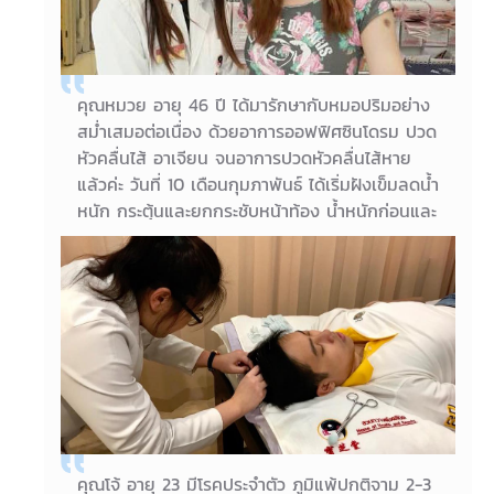
คุณหมวย อายุ 46 ปี ได้มารักษากับหมอปริมอย่าง
สม่ำเสมอต่อเนื่อง ด้วยอาการออฟฟิศซินโดรม ปวด
หัวคลื่นไส้ อาเจียน จนอาการปวดหัวคลื่นไส้หาย
แล้วค่ะ วันที่ 10 เดือนกุมภาพันธ์ ได้เริ่มฝังเข็มลดน้ำ
หนัก กระตุ้นและยกกระชับหน้าท้อง น้ำหนักก่อนและ
หลังฝังเข็มลงไป 1 กิโลทันทีค่ะ รวมแล้วลดไป 2
กิโลแล้วค่ะ โดยไม่โยโย่หรือน้ำหนักขึ้นๆ ลงๆ ค่ะ
04/04/2018
คุณหมวย อายุ 46 ปี
คุณโจ้ อายุ 23 มีโรคประจำตัว ภูมิแพ้ปกติจาม 2-3