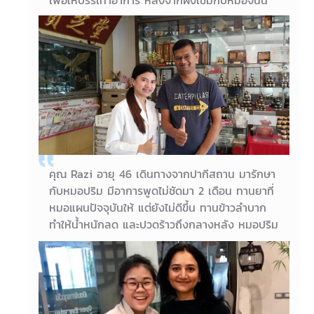
กระตุ้นระบบไหลเวียนเลือดลม ทำให้ลมปราณที่
ติดขัดดีขึ้น คุณภูวเดชพอใจในผลการรักษามากค่ะ
02/07/2018
คุณภูวเดช อายุ 63 ปี
คุณ Razi อายุ 46 เดินทางจากปากีสถาน มารักษา
กับหมอปริม มีอาการพูดไม่ชัดมา 2 เดือน ทานยาที่
หมอแผนปัจจุบันให้ แต่ยังไม่ดีขึ้น ทานข้าวลำบาก
ทำให้น้ำหนักลด และปวดร้าวถึงกลางหลัง หมอปริม
ฝังเข็มพร้อมกระตุ้นไฟฟ้าให้เพียง 6 ครั้ง ตอนนี้
การพูดดีขึ้นมากค่ะ speed และ movement ดีขึ้น
รู้สึกไม่เหนื่อยง่ายแล้วค่ะ
13/06/2018