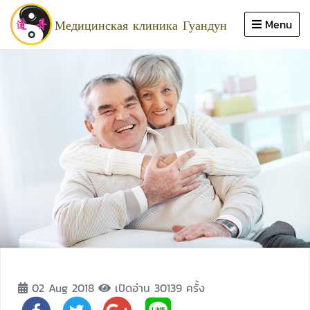
Close
Медицинская клиника Гуандун
Menu
дома
продвижение
области знаний
обслуживание
врач
обзор
статья
ประวัติคลินิก
02 Aug 2018
เปิดอ่าน 30139 ครั้ง