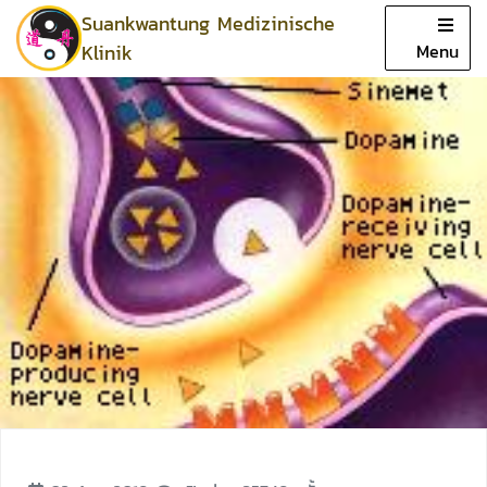
Suankwantung Medizinische
Close
Klinik
Menu
Zuhause
Werbung
Fachgebiete
Service
Doktor
Bewertungen
Artikel