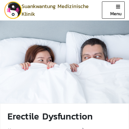
Suankwantung Medizinische
Close
Klinik
Menu
Zuhause
Werbung
Fachgebiete
Service
Doktor
Bewertungen
Artikel
Erectile Dysfunction