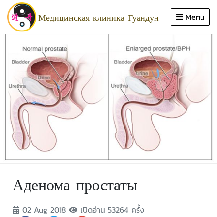
Close
Медицинская клиника Гуандун
Menu
дома
продвижение
области знаний
обслуживание
врач
обзор
статья
ประวัติคลินิก
Аденома простаты
02 Aug 2018
เปิดอ่าน 53264 ครั้ง