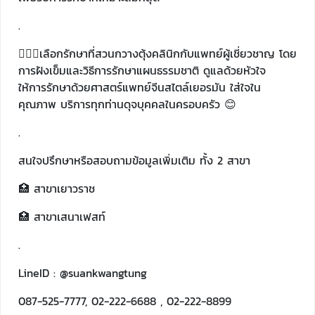
.
👩🏻‍⚕️เลือกรักษาที่สวนกวางตุ้งคลินิกกับแพทย์ผู้เชี่ยวชาญ โดย
การฝังเข็มและวิธีการรักษาแผนธรรมชาติ ดูแลด้วยหัวใจ
ให้การรักษาด้วยศาสตร์แพทย์จีนสไตล์เยอรมัน ใส่ใจใน
คุณภาพ บริการทุกท่านดุจบุคคลในครอบครัว 😊
.
สนใจปรึกษาหรือสอบถามข้อมูลเพิ่มเติม ทั้ง 2 สาขา
🏥 สาขาเยาวราช
🏥 สาขาเสนาเฟสท์
.
LineID : @suankwangtung
087-525-7777, 02-222-6688 , 02-222-8899