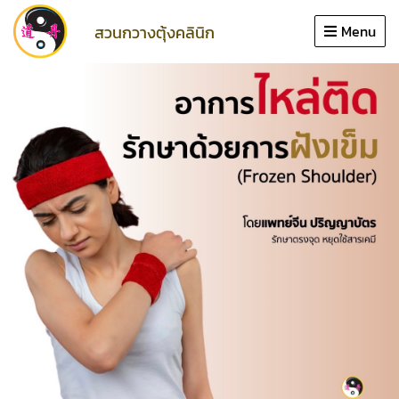
Close
สวนกวางตุ้งคลินิก
Menu
หน้าแรก
โปรโมชั่น
ชำนาญเฉพาะทาง
บริการ
แพทย์
รีวิว
บทความ
ประวัติคลินิก